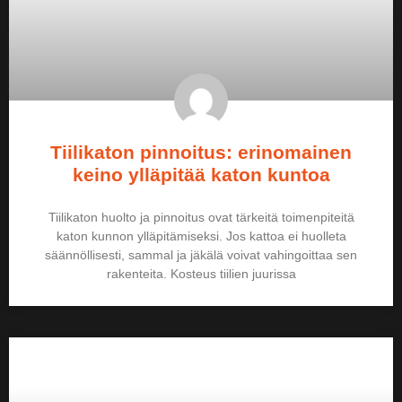
Tiilikaton pinnoitus: erinomainen
keino ylläpitää katon kuntoa
Tiilikaton huolto ja pinnoitus ovat tärkeitä toimenpiteitä
katon kunnon ylläpitämiseksi. Jos kattoa ei huolleta
säännöllisesti, sammal ja jäkälä voivat vahingoittaa sen
rakenteita. Kosteus tiilien juurissa