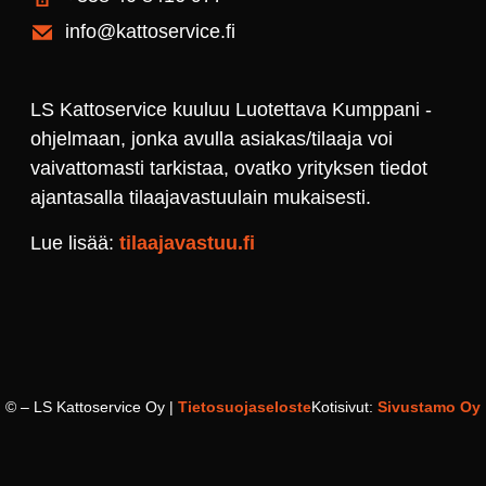
info@kattoservice.fi
LS Kattoservice kuuluu Luotettava Kumppani -
ohjelmaan, jonka avulla asiakas/tilaaja voi
vaivattomasti tarkistaa, ovatko yrityksen tiedot
ajantasalla tilaajavastuulain mukaisesti.
Lue lisää:
tilaajavastuu.fi
©
– LS Kattoservice Oy |
Tietosuojaseloste
Kotisivut:
Sivustamo Oy