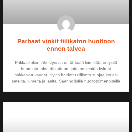
Parhaat vinkit tiilikaton huoltoon
ennen talvea
Pakkaskelien lähestyessä on tärkeää kiinnittää erityistä
huomiota talon tiilikattoon, jotta se kestää kylmät
pakkaskuukaudet. Hyvin hoidettu tiilikatto suojaa kotiasi
sateilta, lumelta ja jäältä. Säännöllisillä huoltotoimenpiteillä