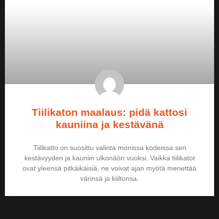
Tiilikaton maalaus: pidä kattosi
kauniina ja kestävänä
Tiilikatto on suosittu valinta monissa kodeissa sen
kestävyyden ja kauniin ulkonäön vuoksi. Vaikka tiilikatot
ovat yleensä pitkäikäisiä, ne voivat ajan myötä menettää
värinsä ja kiiltonsa.