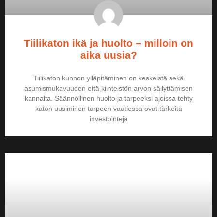
Tiilikaton ikä ja huolto – milloin on
aika uusia?
Tiilikaton kunnon ylläpitäminen on keskeistä sekä
asumismukavuuden että kiinteistön arvon säilyttämisen
kannalta. Säännöllinen huolto ja tarpeeksi ajoissa tehty
katon uusiminen tarpeen vaatiessa ovat tärkeitä
investointeja