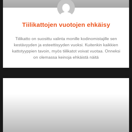
Tiilikattojen vuotojen ehkäisy
Tiilikatto on suosittu valinta monille kodinomistajille sen
kestävyyden ja esteettisyyden vuoksi. Kuitenkin kaikkien
kattotyyppien tavoin, myös tiilikatot voivat vuotaa. Onneksi
on olemassa keinoja ehkäistä näitä