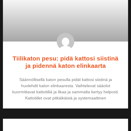
Tiilikaton pesu: pidä kattosi siistinä
ja pidennä katon elinkaarta
Säännöllisellä katon pesulla pidät kattosi siistinä ja
huolehdit katon elinkaaresta. Vaihtelevat sääolot
kuormittavat kattotiiliä ja likaa ja sammalta kertyy helposti.
Kattotiilet ovat pitkäikäisiä ja systemaattinen